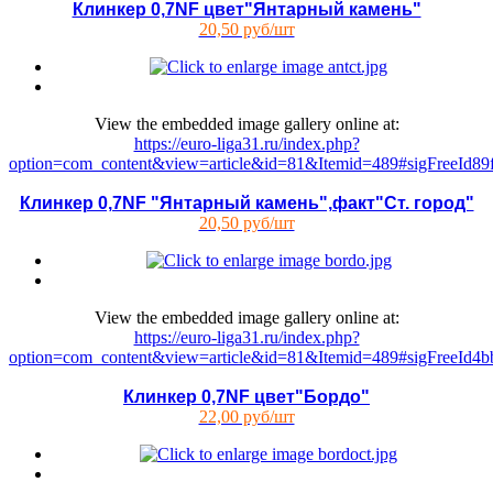
Клинкер 0,7NF цвет"Янтарный камень"
20,50 руб/шт
View the embedded image gallery online at:
https://euro-liga31.ru/index.php?
option=com_content&view=article&id=81&Itemid=489#sigFreeId89
Клинкер 0,7NF "Янтарный камень",факт"Ст. город"
20,50 руб/шт
View the embedded image gallery online at:
https://euro-liga31.ru/index.php?
option=com_content&view=article&id=81&Itemid=489#sigFreeId4b
Клинкер 0,7NF цвет"Бордо"
22,00 руб/шт