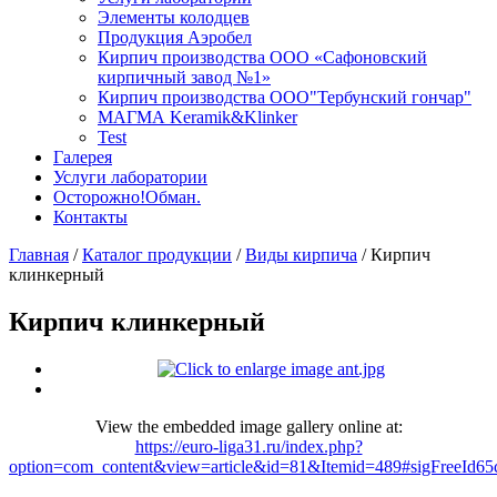
Элементы колодцев
Продукция Аэробел
Кирпич производства ООО «Сафоновский
кирпичный завод №1»
Кирпич производства ООО"Тербунский гончар"
МАГМА Keramik&Klinker
Test
Галерея
Услуги лаборатории
Осторожно!Обман.
Контакты
Главная
/
Каталог продукции
/
Виды кирпича
/
Кирпич
клинкерный
Кирпич клинкерный
View the embedded image gallery online at:
https://euro-liga31.ru/index.php?
option=com_content&view=article&id=81&Itemid=489#sigFreeId65