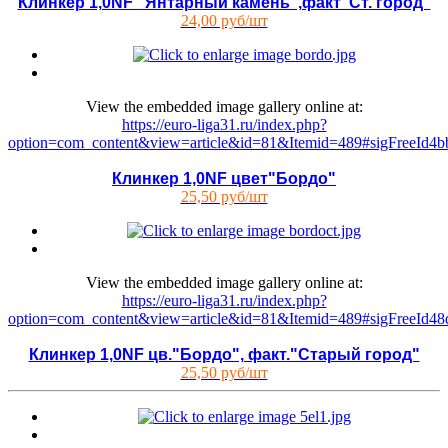
Клинкер 1,0NF "Янтарный камень",факт"Ст. город"
24,00 руб/шт
View the embedded image gallery online at:
https://euro-liga31.ru/index.php?
option=com_content&view=article&id=81&Itemid=489#sigFreeId4b
Клинкер 1,0NF цвет"Бордо"
25,50 руб/шт
View the embedded image gallery online at:
https://euro-liga31.ru/index.php?
option=com_content&view=article&id=81&Itemid=489#sigFreeId4
Клинкер 1,0NF цв."Бордо", факт."Старый город"
25,50 руб/шт