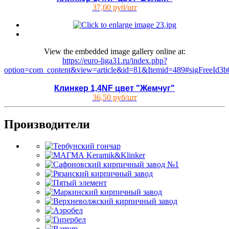
37,00 руб/шт
View the embedded image gallery online at:
https://euro-liga31.ru/index.php?
option=com_content&view=article&id=81&Itemid=489#sigFreeId3b
Клинкер 1,4NF цвет "Жемчуг"
36,50 руб/шт
Производители