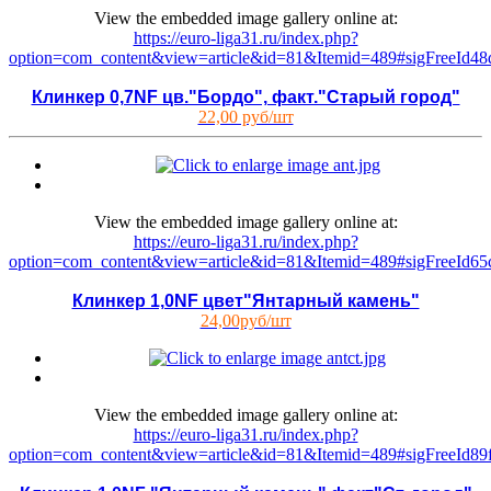
View the embedded image gallery online at:
https://euro-liga31.ru/index.php?
option=com_content&view=article&id=81&Itemid=489#sigFreeId4
Клинкер 0,7NF цв."Бордо", факт."Старый город"
22,00 руб/шт
View the embedded image gallery online at:
https://euro-liga31.ru/index.php?
option=com_content&view=article&id=81&Itemid=489#sigFreeId65
Клинкер 1,0NF цвет"Янтарный камень"
24,00руб/шт
View the embedded image gallery online at:
https://euro-liga31.ru/index.php?
option=com_content&view=article&id=81&Itemid=489#sigFreeId89