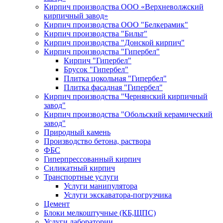
Кирпич производства ООО «Верхневолжский
кирпичный завод»
Кирпич производства ООО "Белкерамик"
Кирпич производства "Бильт"
Кирпич производства "Донской кирпич"
Кирпич производства "Гипербел"
Кирпич "Гипербел"
Брусок "Гипербел"
Плитка цокольная "Гипербел"
Плитка фасадная "Гипербел"
Кирпич производства "Чернянский кирпичный
завод"
Кирпич производства "Обольский керамический
завод"
Природный камень
Производство бетона, раствора
ФБС
Гиперпрессованный кирпич
Силикатный кирпич
Транспортные услуги
Услуги манипулятора
Услуги экскаватора-погрузчика
Цемент
Блоки мелкоштучные (КБ,ЩПС)
Услуги лаборатории