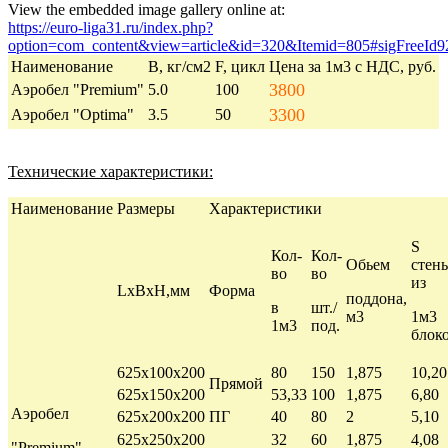
View the embedded image gallery online at:
https://euro-liga31.ru/index.php?
option=com_content&view=article&id=320&Itemid=805#sigFreeId9
Наименование
В, кг/см2
F, цикл
Цена за 1м3 с НДС, руб.
3800
Аэробел "Premium"
5.0
100
3300
Аэробел "Optima"
3.5
50
Технические характеристики:
Наименование
Размеры
Характеристики
S
Кол-
Кол-
Обьем
стен
во
во
из
LхBхH,мм
Форма
поддона,
в
шт./
м3
1м3
1м3
под.
блок
625х100х200
80
150
1,875
10,20
Прямой
625х150х200
53,33
100
1,875
6,80
Аэробел
625х200х200
ПГ
40
80
2
5,10
625х250х200
32
60
1,875
4,08
"Premium"