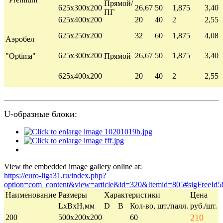
Прямой/
625х300х200
26,67
50
1,875
3,40
ПГ
625х400х200
20
40
2
2,55
625х250х200
32
60
1,875
4,08
Аэробел
625х300х200
26,67
50
1,875
3,40
"Optima"
Прямой
625х400х200
20
40
2
2,55
U-образные блоки:
View the embedded image gallery online at:
https://euro-liga31.ru/index.php?
option=com_content&view=article&id=320&Itemid=805#sigFreeId5
Наименование
Размеры
Характеристики
Цена
LхBхH,мм
D
B
Кол-во, шт./палл.
руб./шт.
210
200
500х200х200
60