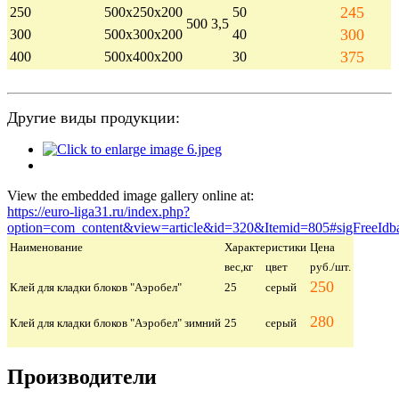
245
250
500х250х200
50
500
3,5
300
300
500х300х200
40
375
400
500х400х200
30
Другие виды продукции:
View the embedded image gallery online at:
https://euro-liga31.ru/index.php?
option=com_content&view=article&id=320&Itemid=805#sigFreeIdb
Наименование
Характеристики
Цена
вес,кг
цвет
руб./шт.
250
Клей для кладки блоков "Аэробел"
25
серый
280
Клей для кладки блоков "Аэробел" зимний
25
серый
Производители