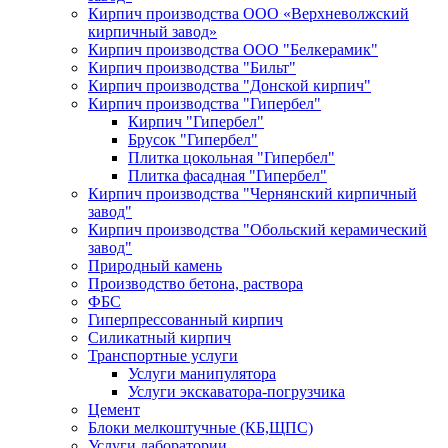
Кирпич производства ООО «Верхневолжский
кирпичный завод»
Кирпич производства ООО "Белкерамик"
Кирпич производства "Бильт"
Кирпич производства "Донской кирпич"
Кирпич производства "Гипербел"
Кирпич "Гипербел"
Брусок "Гипербел"
Плитка цокольная "Гипербел"
Плитка фасадная "Гипербел"
Кирпич производства "Чернянский кирпичный
завод"
Кирпич производства "Обольский керамический
завод"
Природный камень
Производство бетона, раствора
ФБС
Гиперпрессованный кирпич
Силикатный кирпич
Транспортные услуги
Услуги манипулятора
Услуги экскаватора-погрузчика
Цемент
Блоки мелкоштучные (КБ,ЩПС)
Услуги лаборатории