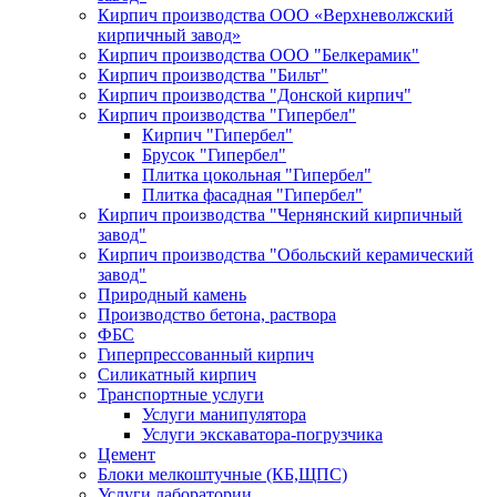
Кирпич производства ООО «Верхневолжский
кирпичный завод»
Кирпич производства ООО "Белкерамик"
Кирпич производства "Бильт"
Кирпич производства "Донской кирпич"
Кирпич производства "Гипербел"
Кирпич "Гипербел"
Брусок "Гипербел"
Плитка цокольная "Гипербел"
Плитка фасадная "Гипербел"
Кирпич производства "Чернянский кирпичный
завод"
Кирпич производства "Обольский керамический
завод"
Природный камень
Производство бетона, раствора
ФБС
Гиперпрессованный кирпич
Силикатный кирпич
Транспортные услуги
Услуги манипулятора
Услуги экскаватора-погрузчика
Цемент
Блоки мелкоштучные (КБ,ЩПС)
Услуги лаборатории