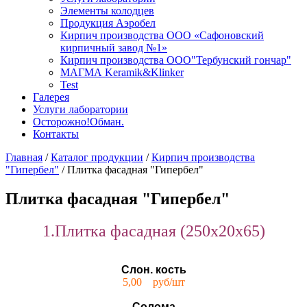
Элементы колодцев
Продукция Аэробел
Кирпич производства ООО «Сафоновский
кирпичный завод №1»
Кирпич производства ООО"Тербунский гончар"
МАГМА Keramik&Klinker
Test
Галерея
Услуги лаборатории
Осторожно!Обман.
Контакты
Главная
/
Каталог продукции
/
Кирпич производства
"Гипербел"
/
Плитка фасадная "Гипербел"
Плитка фасадная "Гипербел"
1.Плитка фасадная (250х20х65)
Слон. кость
5,00 руб/шт
Солома